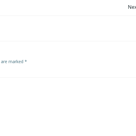
Post
Nex
navigation
s are marked
*