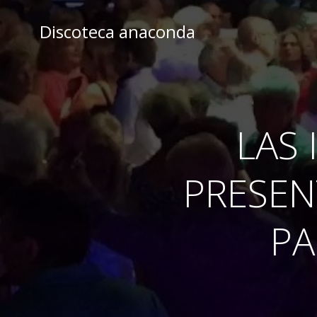
Skip
to
Discoteca anaconda
content
LAS 
PRESEN
PA