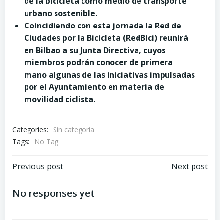
de la bicicleta como medio de transporte
urbano sostenible.
Coincidiendo con esta jornada la
Red de
Ciudades por la Bicicleta (RedBici) reunirá
en Bilbao a su Junta Directiva, cuyos
miembros podrán conocer de primera
mano algunas de las iniciativas impulsadas
por el Ayuntamiento en materia de
movilidad ciclista.
Categories:
Sin categoría
Tags:
No Tag
Post
Post
Previous post
Next post
navigation
navigation
No responses yet