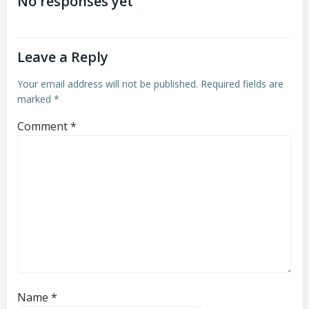
navigation
navigation
No responses yet
Leave a Reply
Your email address will not be published.
Required fields are
marked
*
Comment
*
Name
*