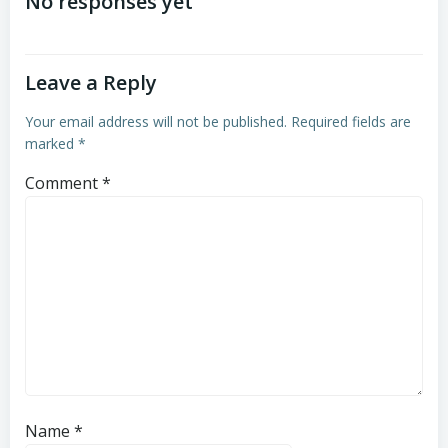
navigation
navigation
No responses yet
Leave a Reply
Your email address will not be published.
Required fields are
marked
*
Comment
*
Name
*