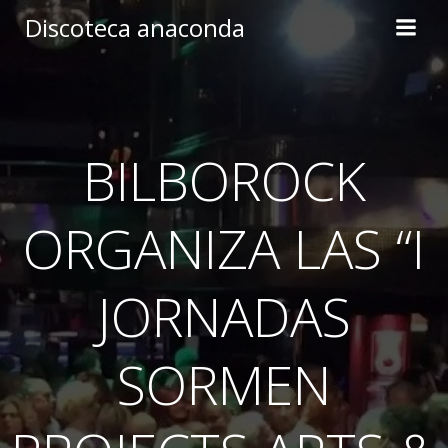
Skip
Discoteca anaconda
to
content
BILBOROCK
ORGANIZA LAS “I
JORNADAS
SORMEN