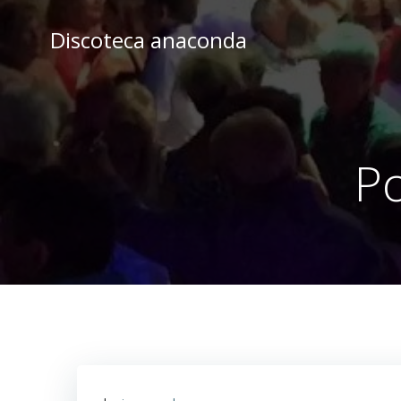
Skip
to
Discoteca anaconda
content
Po