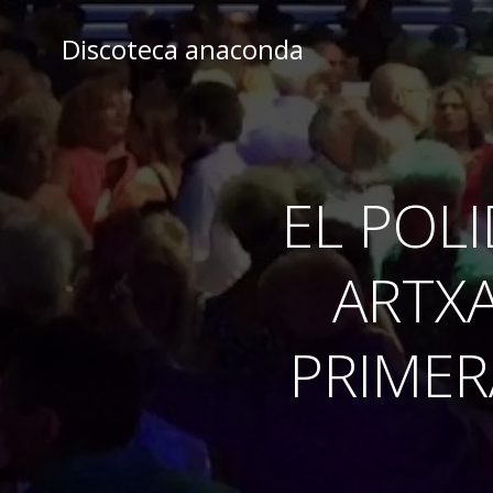
Skip
to
Discoteca anaconda
content
EL POL
ARTXA
PRIMER