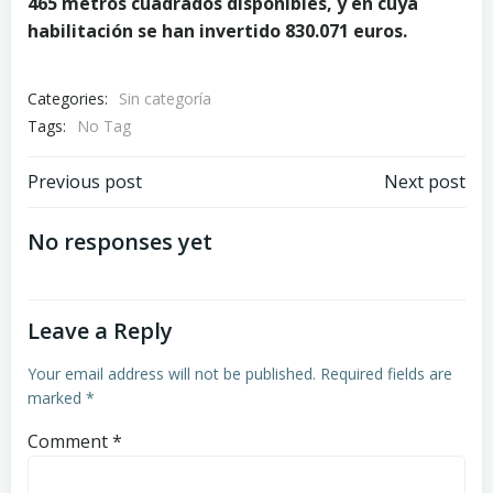
465 metros cuadrados disponibles, y en cuya
habilitación se han invertido 830.071 euros.
Categories:
Sin categoría
Tags:
No Tag
Post
Post
Previous post
Next post
navigation
navigation
No responses yet
Leave a Reply
Your email address will not be published.
Required fields are
marked
*
Comment
*