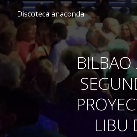
Skip
to
Discoteca anaconda
content
BILBAO
SEGUN
PROYECT
LIBU 