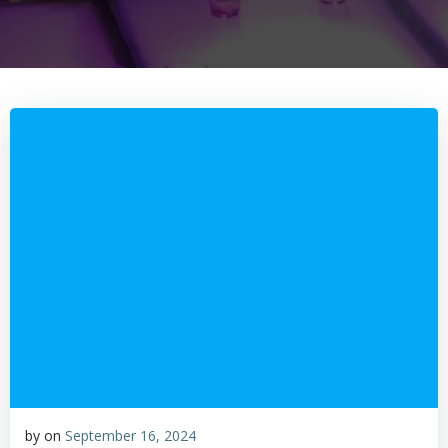
by
on
September 16, 2024