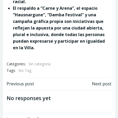
racial.
El respaldo a “Carne y Arena”, el espacio
“Hausnargune”, “Damba Festival” y una
campaña gráfica propia son iniciativas
que
reflejan la apuesta por una ciudad abierta,
plural e inclusiva, donde todas las personas
puedan expresarse y participar en igualdad
en la Villa
.
Categories:
Sin categoría
Tags:
No Tag
Post
Post
Previous post
Next post
navigation
navigation
No responses yet