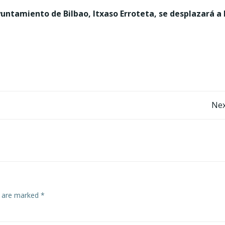
untamiento de Bilbao, Itxaso Erroteta, se desplazará a 
Post
Nex
navigation
s are marked
*