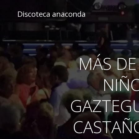
Skip
to
Discoteca anaconda
content
MÁS DE
NIÑO
GAZTEGU
CASTAÑO