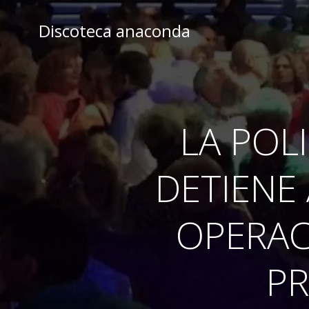
Skip
to
Discoteca anaconda
content
LA POL
DETIENE
OPERAC
PR