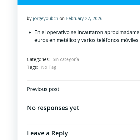
by
jorgeyoubcn
on
February 27, 2026
En el operativo se incautaron aproximadament
euros en metálico y varios teléfonos móviles
Categories:
Sin categoría
Tags:
No Tag
Post
Previous post
navigation
No responses yet
Leave a Reply