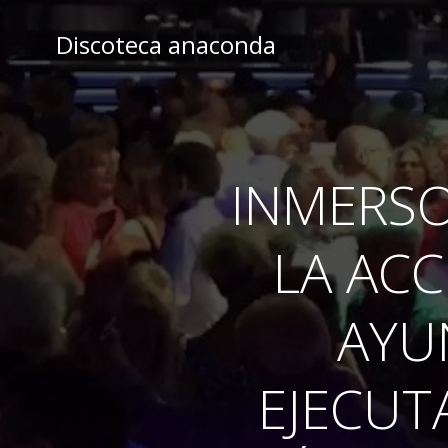
Skip
to
Discoteca anaconda
content
INMERS
LA ACC
AYU
EJECUT