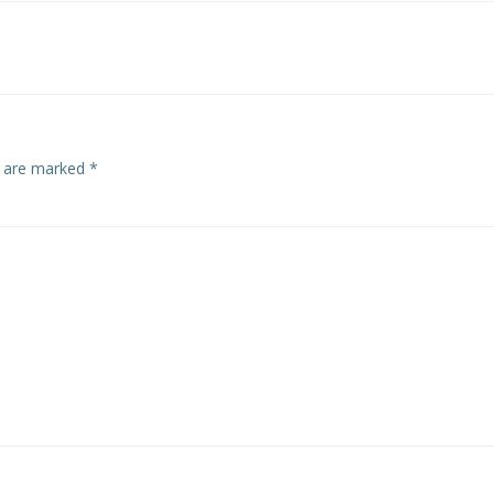
navigation
s are marked
*