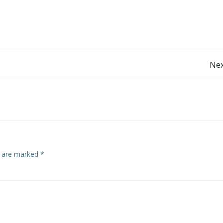
Post
Nex
navigation
s are marked
*