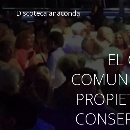
Skip
to
Discoteca anaconda
content
EL
COMUNI
PROPIE
CONSER