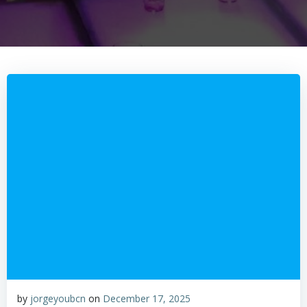
by
jorgeyoubcn
on
December 17, 2025