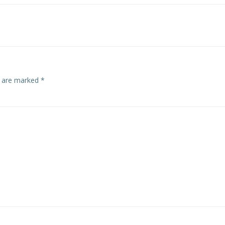
navigation
s are marked
*