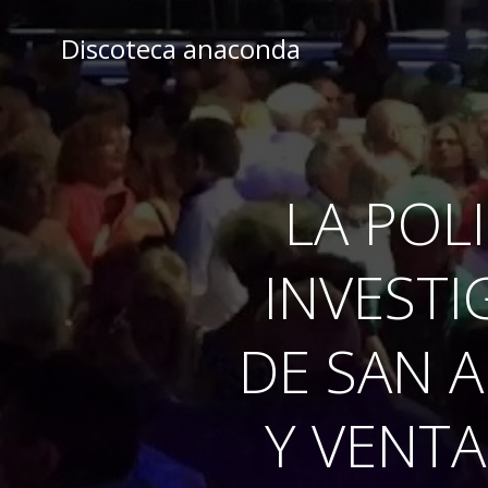
Skip
to
Discoteca anaconda
content
LA POL
INVESTI
DE SAN A
Y VENT