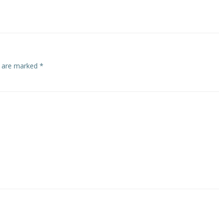
navigation
s are marked
*