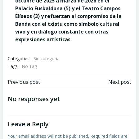
octubre de 2025 a marzo de 2026 en el
Palacio Euskalduna (5) y el Teatro Campos
Elíseos (3) y refuerzan el compromiso de la
Banda con el txistu como símbolo cultural
vivo y en diálogo constante con otras
expresiones artísticas.
Categories:
Sin categoría
Tags:
No Tag
Post
Post
Previous post
Next post
navigation
navigation
No responses yet
Leave a Reply
Your email address will not be published.
Required fields are