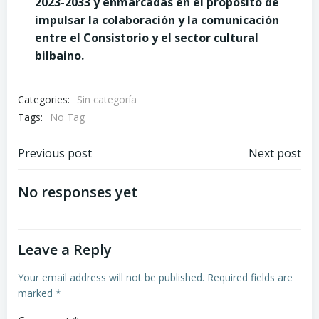
2023-2033 y enmarcadas en el propósito de
impulsar la colaboración y la comunicación
entre el Consistorio y el sector cultural
bilbaino.
Categories:
Sin categoría
Tags:
No Tag
Post
Post
Previous post
Next post
navigation
navigation
No responses yet
Leave a Reply
Your email address will not be published.
Required fields are
marked
*