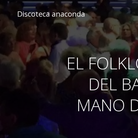
Skip
to
Discoteca anaconda
content
EL FOLK
DEL B
MANO D