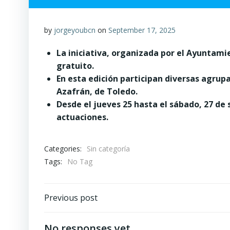
by
jorgeyoubcn
on
September 17, 2025
La iniciativa, organizada por el Ayuntami
gratuito.
En esta edición participan diversas agrupa
Azafrán, de Toledo.
Desde el jueves 25 hasta el sábado, 27 de 
actuaciones.
Categories:
Sin categoría
Tags:
No Tag
Post
Previous post
navigation
No responses yet