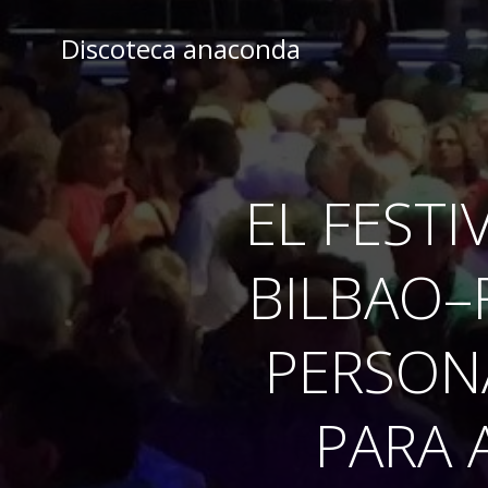
Skip
to
Discoteca anaconda
content
EL FESTI
BILBAO–
PERSON
PARA 