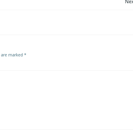
Post
Nex
navigation
s are marked
*