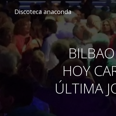
Skip
to
Discoteca anaconda
content
BILBAO
HOY CA
ÚLTIMA J