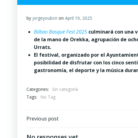
by
jorgeyoubcn
on
April 19, 2025
Bilbao Basque Fest 2025
culminará con una ve
de la mano de Orekka, agrupación de ocho
Urrats.
El festival, organizado por el Ayuntamient
posibilidad de disfrutar con los cinco sent
gastronomía, el deporte y la música dura
Categories:
Sin categoría
Tags:
No Tag
Post
Previous post
navigation
No responses yet