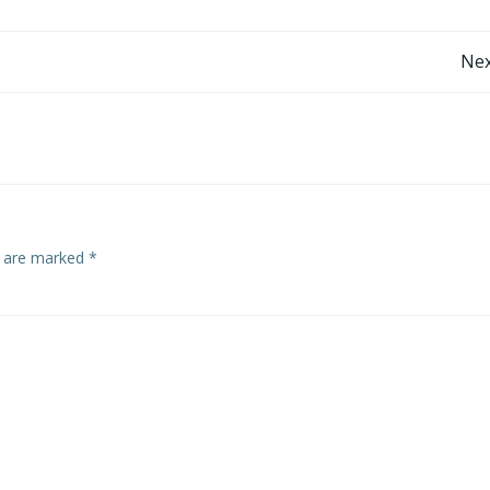
Post
Nex
navigation
s are marked
*