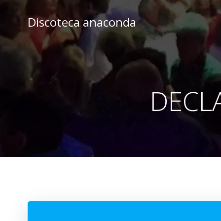
Skip
to
Discoteca anaconda
content
DECL