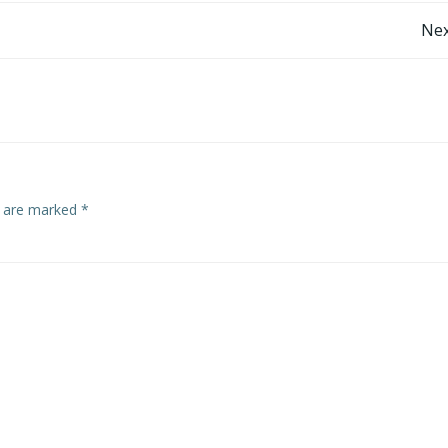
Post
Nex
navigation
s are marked
*