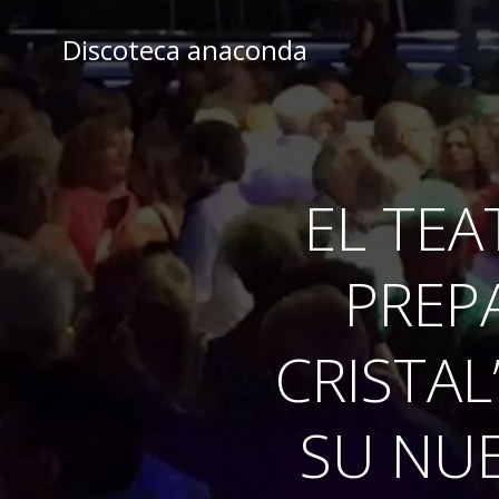
Skip
to
Discoteca anaconda
content
EL TEA
PREP
CRISTAL
SU NUE