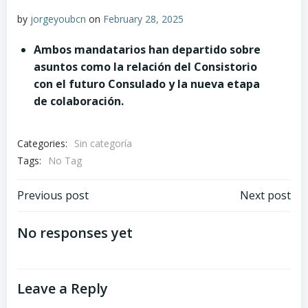
by
jorgeyoubcn
on
February 28, 2025
Ambos mandatarios han departido sobre
asuntos como la relación del Consistorio
con el futuro Consulado y la nueva etapa
de colaboración.
Categories:
Sin categoría
Tags:
No Tag
Post
Post
Previous post
Next post
navigation
navigation
No responses yet
Leave a Reply