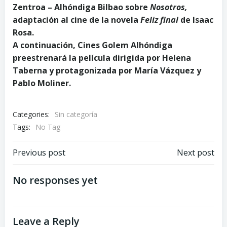
Zentroa – Alhóndiga Bilbao sobre
Nosotros,
adaptación al cine de la novela
Feliz final
de Isaac
Rosa.
A continuación, Cines Golem Alhóndiga
preestrenará la película dirigida por Helena
Taberna y protagonizada por María Vázquez y
Pablo Moliner.
Categories:
Sin categoría
Tags:
No Tag
Post
Post
Previous post
Next post
navigation
navigation
No responses yet
Leave a Reply