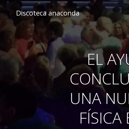
Skip
to
Discoteca anaconda
content
EL A
CONCLU
UNA NUE
FÍSICA