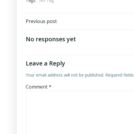
Tags:
No Tag
Post
Previous post
navigation
No responses yet
Leave a Reply
Your email address will not be published.
Required field
Comment
*