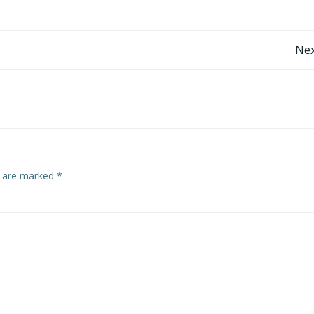
Post
Nex
navigation
s are marked
*