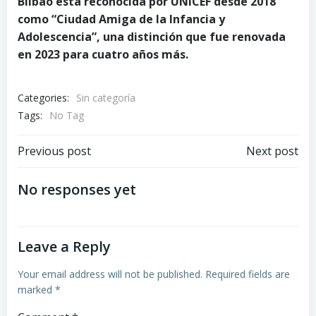
Bilbao está reconocida por UNICEF desde 2018
como “Ciudad Amiga de la Infancia y
Adolescencia”, una distinción que fue renovada
en 2023 para cuatro años más.
Categories:
Sin categoría
Tags:
No Tag
Post
Post
Previous post
Next post
navigation
navigation
No responses yet
Leave a Reply
Your email address will not be published.
Required fields are
marked
*