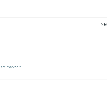
Post
Nex
navigation
s are marked
*