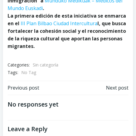
Inmigración” a
Munduko Medikuak – Médicos del
Mundo Euskadi
.
La primera edición de esta iniciativa se enmarca
en el
III Plan Bilbao Ciudad Intercultura
l, que busca
fortalecer la cohesión social y el reconocimiento
de la riqueza cultural que aportan las personas
migrantes.
Categories:
Sin categoría
Tags:
No Tag
Post
Post
Previous post
Next post
navigation
navigation
No responses yet
Leave a Reply