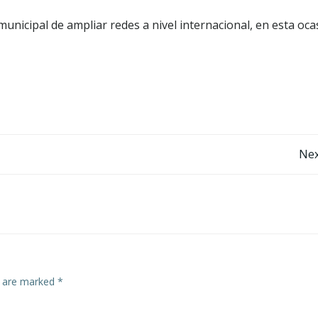
municipal de ampliar redes a nivel internacional, en esta oca
Post
Nex
navigation
s are marked
*