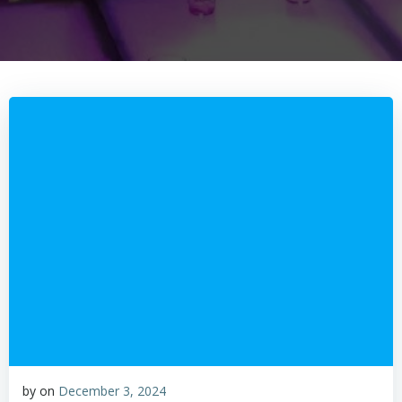
by
on
December 3, 2024