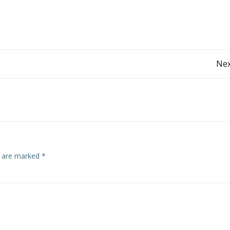
Post
Nex
navigation
s are marked
*