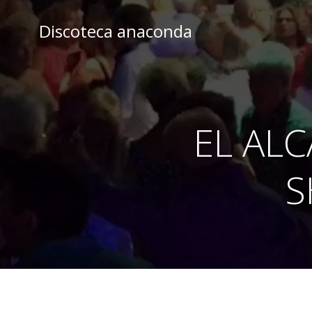
Skip
to
Discoteca anaconda
content
EL ALC
S