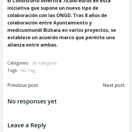
El Consistorio invertirá 70.000 euros en esta
iniciativa que supone un nuevo tipo de
colaboración con las ONGD. Tras 8 años de
colaboración entre Ayuntamiento y
medicusmundi Bizkaia en varios proyectos, se
establece un acuerdo marco que permite una
alianza entre ambas.
Categories:
Sin categoría
Tags:
No Tag
Post
Post
Previous post
Next post
navigation
navigation
No responses yet
Leave a Reply