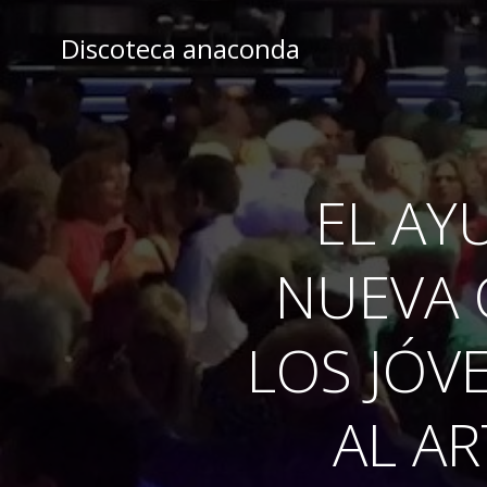
Skip
to
Discoteca anaconda
content
EL AY
NUEVA 
LOS JÓV
AL AR