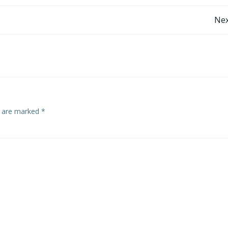
Post
Nex
navigation
s are marked
*