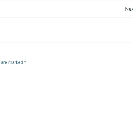
Post
Nex
navigation
s are marked
*