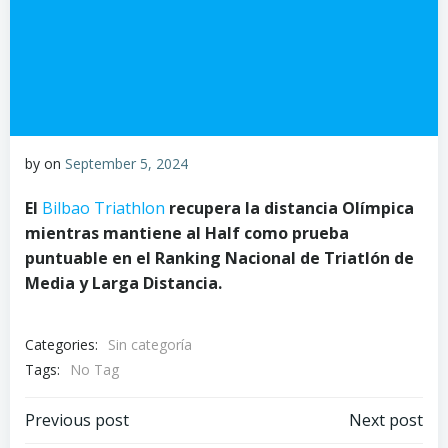
by
on
September 5, 2024
El
Bilbao Triathlon
recupera la distancia Olímpica
mientras mantiene al Half como prueba
puntuable en el Ranking Nacional de Triatlón de
Media y Larga Distancia.
Categories:
Sin categoría
Tags:
No Tag
Post
Post
Previous post
Next post