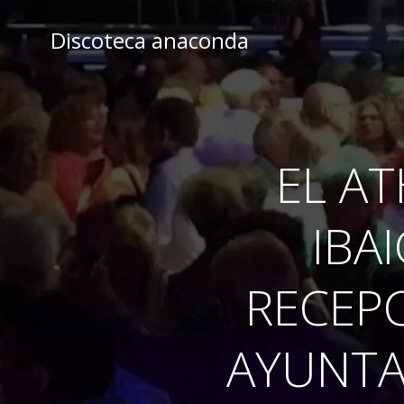
Skip
to
Discoteca anaconda
content
EL AT
IBA
RECEPC
AYUNTA