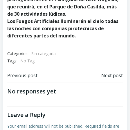
que reunirá, en el Parque de Doña Casilda, más
de 30 actividades lúdicas.
Los Fuegos Artificiales iluminarán el cielo todas
las noches con compañías pirotécnicas de
diferentes partes del mundo.
Categories:
Sin categoría
Tags:
No Tag
Post
Post
Previous post
Next post
navigation
navigation
No responses yet
Leave a Reply
Your email address will not be published.
Required fields are