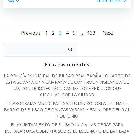
0
read more
Posts
Posts
Posts
Page
Page
Page
Page
Page
Page
Previous
1
2
3
4
5
…
133
Next
navigation
navigation
navig
Sear
Entradas recientes
LA POLICÍA MUNICIPAL DE BILBAO REALIZARÁ A LO LARGO DE
ESTA SEMANA UNA CAMPAÑA DE CONTROL Y VIGILANCIA DE
LAS CONDICIONES TÉCNICAS DE LOS VEHÍCULOS QUE
CIRCULAN POR LA CIUDAD
EL PROGRAMA MUNICIPAL “SANTUTXU KOLOREA” LLENA EL
BARRIO DE BILBAO DE DANZAS VASCAS Y FOLKLORE DEL 5 AL
7 DE JUNIO
EL AYUNTAMIENTO DE BILBAO INICIA LAS OBRAS PARA
INSTALAR UNA CUBIERTA SOBRE EL ESCENARIO DE LA PLAZA