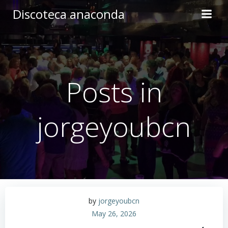
Skip
Discoteca anaconda
to
content
Posts in
jorgeyoubcn
by
jorgeyoubcn
May 26, 2026